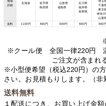
地域
埼玉
北海道
岩手県
山形県
石川県
詳細
千葉
秋田県
福島県
福井県
東京
長野県
神奈川
山梨
送料
1100円
660円
660円
660円
660
※クール便 全国一律220円 温
ご注文が含まれ
※小型便希望（税込220円）の
さい。お見積もりします。（非
送料無料
１配送につき、お買い上げ金額の