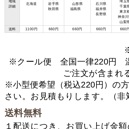
地域
埼玉
北海道
岩手県
山形県
石川県
詳細
千葉
秋田県
福島県
福井県
東京
長野県
神奈川
山梨
送料
1100円
660円
660円
660円
660
※クール便 全国一律220円 温
ご注文が含まれ
※小型便希望（税込220円）の
さい。お見積もりします。（非
送料無料
１配送につき、お買い上げ金額の