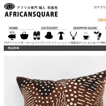
カテゴリ
TOPページ
>
布・ホームファブリック
>
クッション
> 泥染めクッションカバー35x