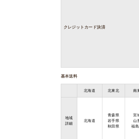
クレジットカード決済
基本送料
北海道
北東北
南
青森県
宮
地域
北海道
岩手県
山
詳細
秋田県
福