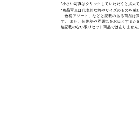
*小さい写真はクリックしていただくと拡大
*商品写真は代表的な柄やサイズのものを載
「色柄アソート」などと記載のある商品は
す。 また、個体差や雰囲気をお伝えするた
途記載のない限りセット商品ではありません