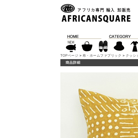
TOPページ
>
布・ホームファブリック
>
クッシ