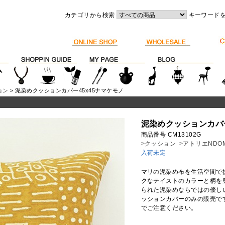
カテゴリから検索
キーワード
ョン
> 泥染めクッションカバー45x45ナマケモノ
泥染めクッションカバー
商品番号 CM13102G
>クッション
>アトリエNDO
入荷未定
マリの泥染め布を生活空間で
クなテイストのカラーと柄を
られた泥染めならではの優し
ッションカバーのみの販売で
でご注意ください。