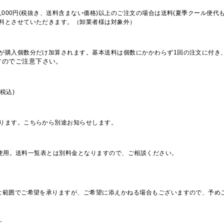
,000円(税抜き、送料含まない価格)以上のご注文の場合は送料(夏季クール便代
料とさせていただきます。（卸業者様は対象外）
が購入個数分だけ加算されます。基本送料は個数にかかわらず1回の注文に付き
すのでご注意下さい。
税込)
ります。こちらから別途お知らせします。
を使用。送料一覧表とは別料金となりますので、ご相談ください。
な範囲でご希望を承りますが、ご希望に添えかねる場合もございますので、予め
す。