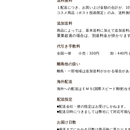
送料無料
１配送につき、お買い上げ金額の合計が、10
コスメ商品（ポスト投函限定）のみ、送料無
追加送料
商品によっては、基本送料に加えて追加送料
重量超過の場合は、別途料金が掛かりま
代引き手数料
全国一律 小売：330円 卸：440円 (
離島他の扱い
離島・一部地域は追加送料がかかる場合があ
海外配送
海外への配送はＥＭＳ(国際スピード郵便)
配送指定
■配送会社・便の指定はお受けしかねます。
■配送日時につきましては弊社にて対応可能
お届け日数
■発送までにかかる日数は商品毎に異なりま