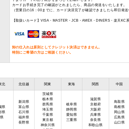
カードお手続き完了の確認がとれましたら、商品の発送をいたします。
（営業日の16：00までに、カード決済完了が確認できましたら即日発
【取扱いカード】VISA・MASTER・JCB・AMEX・DINERS・楽天K
卸の仕入れは原則としてクレジット決済はできません。
特別にご希望の方はご相談ください。
東北
北信越
関東
東海
関西
中国
茨城県
栃木県
滋賀県
新潟県
鳥取県
群馬県
岐阜県
京都府
城県
富山県
島根県
埼玉県
静岡県
大阪府
形県
石川県
岡山県
千葉県
愛知県
兵庫県
島県
福井県
広島県
東京都
三重県
奈良県
長野県
山口県
神奈川県
和歌山県