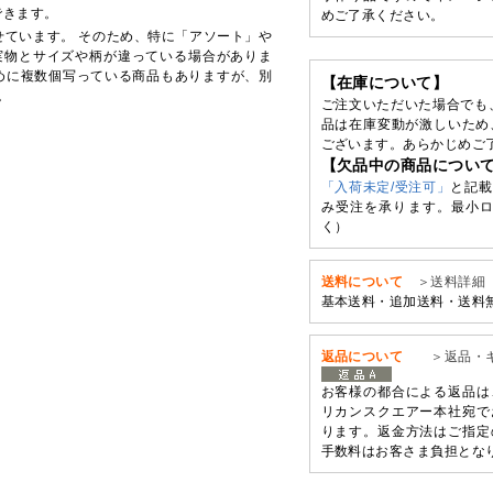
できます。
めご了承ください。
せています。 そのため、特に「アソート」や
実物とサイズや柄が違っている場合がありま
めに複数個写っている商品もありますが、別
【在庫について】
。
ご注文いただいた場合でも
品は在庫変動が激しいため
ございます。あらかじめご
【欠品中の商品につい
「入荷未定/受注可」
と記載
み受注を承ります。最小ロ
く）
送料について
＞送料詳細
基本送料・追加送料・送料
返品について
＞返品・
お客様の都合による返品は
リカンスクエアー本社宛で
ります。返金方法はご指定
手数料はお客さま負担とな