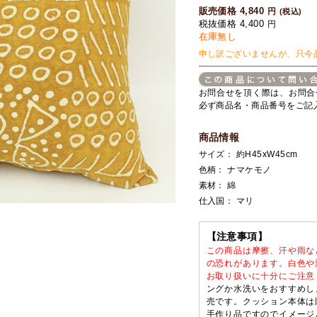
販売価格 4,840
円
(税込)
税抜価格 4,400
円
在庫無し
申し訳ございませんが、只今
お問合せを頂く際は、お問合
必ず商品名・商品番号をご記
商品情報
サイズ： 約H45xW45cm
色柄： ナマケモノ
素材： 綿
仕入国： マリ
【注意事項】
この商品は摩擦、汗や雨な
の恐れがあります。白色や
お取り扱いに十分にご注意
ングか水洗いをおすすめし
売です。クッション本体は
手作り品ですのでイメージ