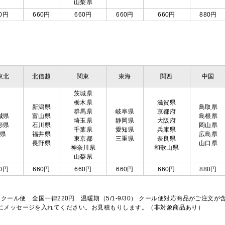
山梨県
0円
660円
660円
660円
660円
880円
東北
北信越
関東
東海
関西
中国
茨城県
栃木県
滋賀県
新潟県
鳥取県
群馬県
岐阜県
京都府
城県
富山県
島根県
埼玉県
静岡県
大阪府
形県
石川県
岡山県
千葉県
愛知県
兵庫県
島県
福井県
広島県
東京都
三重県
奈良県
長野県
山口県
神奈川県
和歌山県
山梨県
0円
660円
660円
660円
660円
880円
※クール便 全国一律220円 温暖期（5/1-9/30） クール便対応商品がご
欄にメッセージを入れてください。お見積もりします。（非対象商品あり）