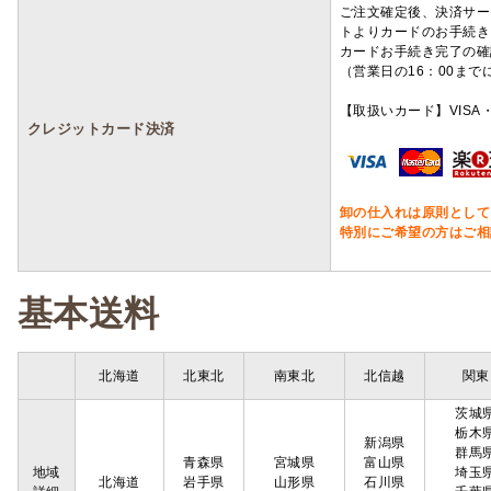
ご注文確定後、決済サー
トよりカードのお手続き
カードお手続き完了の確
（営業日の16：00ま
【取扱いカード】VISA・
クレジットカード決済
卸の仕入れは原則として
特別にご希望の方はご相
基本送料
北海道
北東北
南東北
北信越
関東
茨城
栃木
新潟県
群馬
青森県
宮城県
富山県
地域
埼玉
北海道
岩手県
山形県
石川県