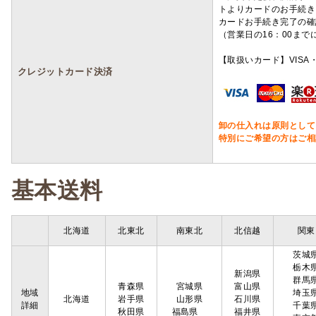
トよりカードのお手続き
カードお手続き完了の確
（営業日の16：00ま
【取扱いカード】VISA・
クレジットカード決済
卸の仕入れは原則として
特別にご希望の方はご相
基本送料
北海道
北東北
南東北
北信越
関東
茨城
栃木
新潟県
群馬
青森県
宮城県
富山県
地域
埼玉
北海道
岩手県
山形県
石川県
詳細
千葉
秋田県
福島県
福井県