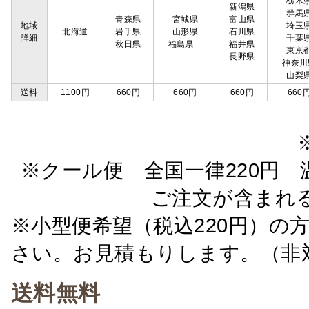
栃木
新潟県
群馬
青森県
宮城県
富山県
地域
埼玉
北海道
岩手県
山形県
石川県
詳細
千葉
秋田県
福島県
福井県
東京
長野県
神奈川
山梨
送料
1100円
660円
660円
660円
660
※クール便 全国一律220円 温
ご注文が含まれ
※小型便希望（税込220円）の
さい。お見積もりします。（非
送料無料