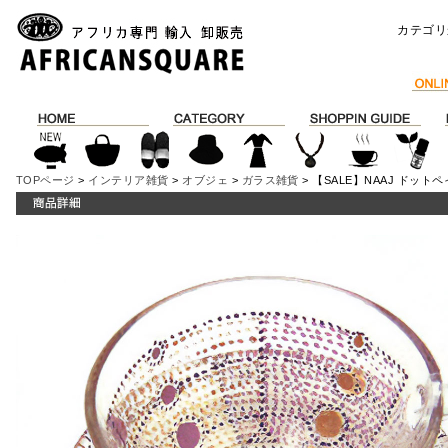
カテゴリ
TOPページ
>
インテリア雑貨
>
オブジェ
>
ガラス雑貨
> 【SALE】NAAJ ドットペ