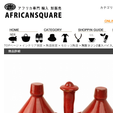
カテゴリ
TOPページ
>
インテリア雑貨
>
陶器雑貨
>
モロッコ陶器
> 陶製タジン2連スパイス