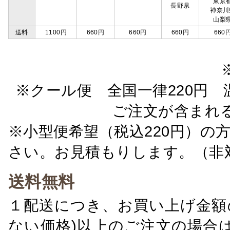
東京
長野県
神奈川
山梨
送料
1100円
660円
660円
660円
660
※クール便 全国一律220円 温
ご注文が含まれ
※小型便希望（税込220円）の
さい。お見積もりします。（非
送料無料
１配送につき、お買い上げ金額の
ない価格)以上のご注文の場合