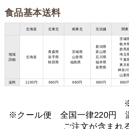
食品基本送料
北海道
北東北
南東北
北信越
関東
茨城
栃木
新潟県
群馬
青森県
宮城県
富山県
地域
埼玉
北海道
岩手県
山形県
石川県
詳細
千葉
秋田県
福島県
福井県
東京
長野県
神奈川
山梨
送料
1100円
660円
660円
660円
660
※クール便 全国一律220円 温
ご注文が含まれ