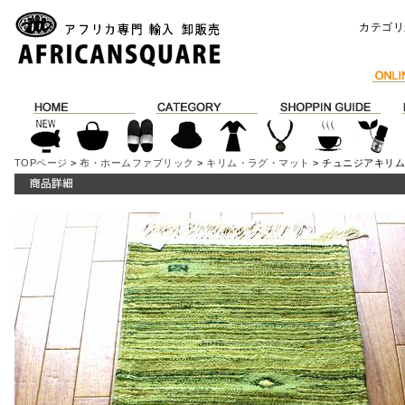
カテゴリ
TOPページ
>
布・ホームファブリック
>
キリム・ラグ・マット
> チュニジアキリム 