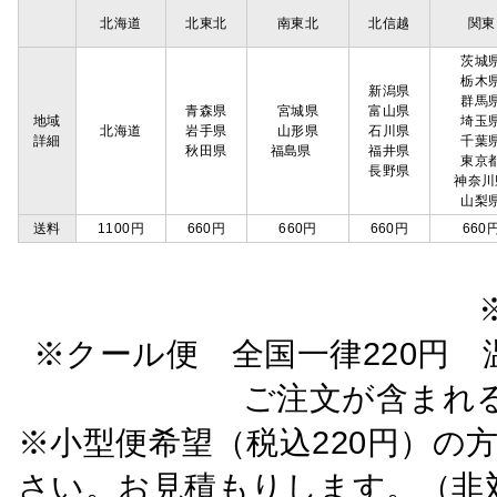
北海道
北東北
南東北
北信越
関東
茨城
栃木
新潟県
群馬
青森県
宮城県
富山県
地域
埼玉
北海道
岩手県
山形県
石川県
詳細
千葉
秋田県
福島県
福井県
東京
長野県
神奈川
山梨
送料
1100円
660円
660円
660円
660
※クール便 全国一律220円 温
ご注文が含まれ
※小型便希望（税込220円）の
さい。お見積もりします。（非