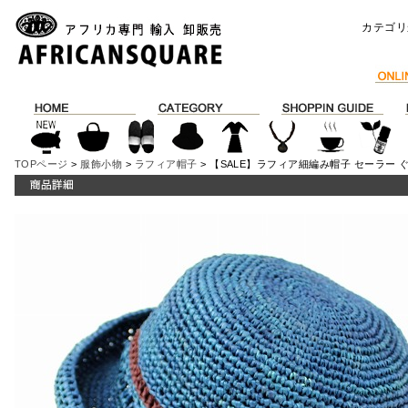
カテゴリ
TOPページ
>
服飾小物
>
ラフィア帽子
> 【SALE】ラフィア細編み帽子 セーラー ぐ