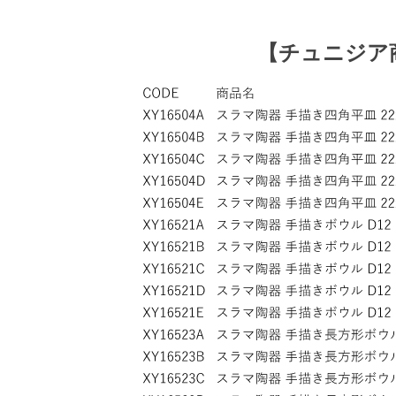
【
チュニジア