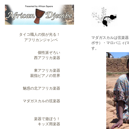
タイコ職人の技が光る！
マダガスカルは弦楽器
アフリカンジャンベ
ボサ）・マロバニィ(
す。
個性派ぞろい
西アフリカ楽器
東アフリカ楽器
親指ピアノの世界
魅惑の北アフリカ楽器
マダガスカルの弦楽器
楽器で遊ぼう！
キッズ用楽器