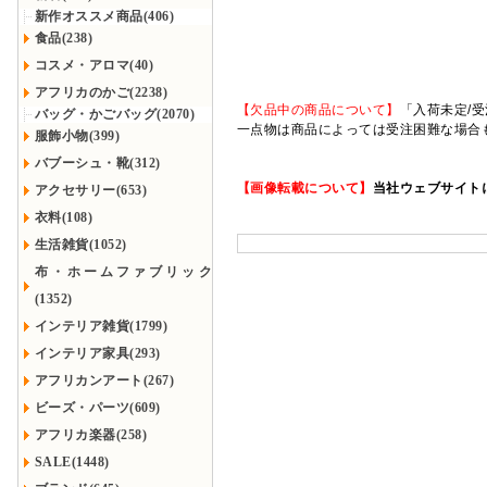
新作オススメ商品(406)
食品(238)
コスメ・アロマ(40)
アフリカのかご(2238)
【欠品中の商品について】
「入荷未定/受
バッグ・かごバッグ(2070)
一点物は商品によっては受注困難な場合
服飾小物(399)
バブーシュ・靴(312)
【画像転載について】
当社ウェブサイト
アクセサリー(653)
衣料(108)
生活雑貨(1052)
布・ホームファブリック
(1352)
インテリア雑貨(1799)
インテリア家具(293)
アフリカンアート(267)
ビーズ・パーツ(609)
アフリカ楽器(258)
SALE(1448)