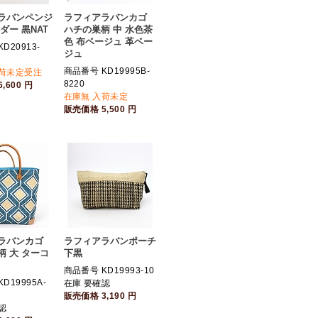
ラバンペンジ
ラフィアラバンカゴ
ダー 黒NAT
ハチの巣柄 中 水色茶
色 布ベージュ 革ベー
D20913-
ジュ
商品番号 KD19995B-
入荷未定受注
8220
6,600
円
在庫無 入荷未定
販売価格
5,500
円
ラバンカゴ
ラフィアラバンポーチ
柄 大 ターコ
下黒
商品番号 KD19993-10
D19995A-
在庫 要確認
販売価格
3,190
円
認