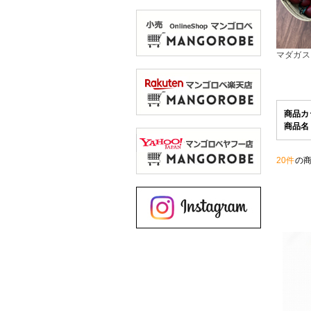
マダガス
商品カ
商品名
20件
の