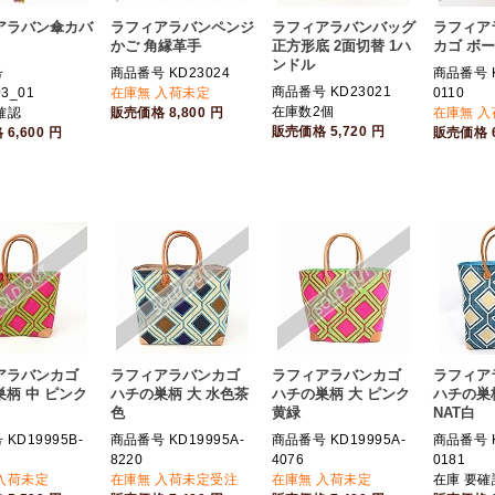
アラバン傘カバ
ラフィアラバンペンジ
ラフィアラバンバッグ
ラフィア
かご 角縁革手
正方形底 2面切替 1ハ
カゴ ボー
ンドル
号
商品番号 KD23024
商品番号 K
商品番号 KD23021
03_01
在庫無 入荷未定
0110
在庫数2個
確認
販売価格
8,800
円
在庫無 
販売価格
5,720
円
格
6,600
円
販売価格
アラバンカゴ
ラフィアラバンカゴ
ラフィアラバンカゴ
ラフィア
柄 中 ピンク
ハチの巣柄 大 水色茶
ハチの巣柄 大 ピンク
ハチの巣
色
黄緑
NAT白
KD19995B-
商品番号 KD19995A-
商品番号 KD19995A-
商品番号 K
8220
4076
0181
入荷未定
在庫無 入荷未定受注
在庫無 入荷未定
在庫 要確