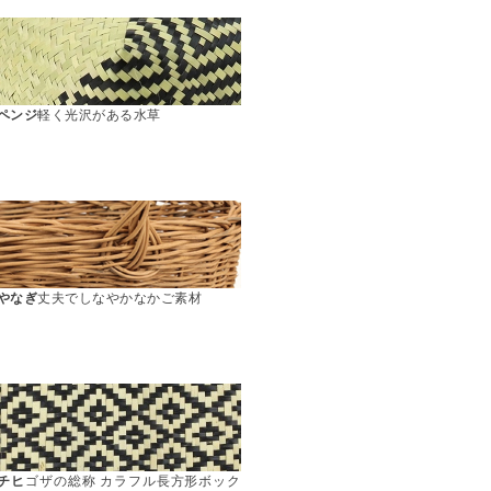
#ペンジ
軽く光沢がある水草
#やなぎ
丈夫でしなやかなかご素材
#チヒ
ゴザの総称 カラフル長方形ボック