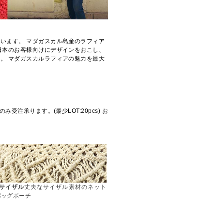
います。 マダガスカル島産のラフィア
日本のお客様向けにデザインをおこし、
。 マダガスカルラフィアの魅力を最大
。
注承ります。(最少LOT:20pcs) お
#サイザル
丈夫なサイザル素材のネット
バッグポーチ