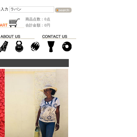
を入力
商品点数：0点
合計金額：0円