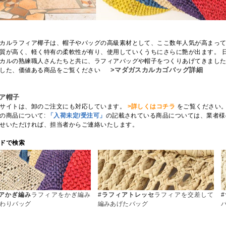
カルラフィア椰子は、帽子やバッグの高級素材として、ここ数年人気が高まって
質が高く、軽く特有の柔軟性が有り、使用していくうちにさらに艶が出ます。 
カルの熟練職人さんたちと共に、ラフィアバッグや帽子をつくりあげてきました
>マダガスカルカゴバッグ詳細
かした、価値ある商品をご覧ください
ィア帽子
サイトは、卸のご注文にも対応しています。
>詳しくはコチラ
をご覧ください
の商品について:
「入荷未定/受注可」
の記載されている商品については、業者様のみ受
せいただければ、担当者からご連絡いたします。
ドで検索
アかぎ編み
ラフィアをかぎ編み
#ラフィアトレッセ
ラフィアを交差して
わりバッグ
編みあげたバッグ