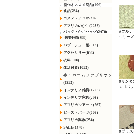
新作オススメ商品(406)
食品(238)
コスメ・アロマ(40)
アフリカのかご(2238)
#フルナ
バッグ・かごバッグ(2070)
シリーズ
服飾小物(399)
バブーシュ・靴(312)
アクセサリー(653)
衣料(108)
生活雑貨(1052)
布・ホームファブリック
#リンダ
(1352)
カゴバッ
インテリア雑貨(1799)
インテリア家具(293)
アフリカンアート(267)
ビーズ・パーツ(609)
アフリカ楽器(258)
SALE(1448)
#プラス