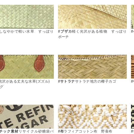
しなやかで軽い水草 すっぽり
#ブザカ
軽く光沢がある植物 すっぽり
ポーチ
光沢がある丈夫な水草(ズズル)
#サトラナ
サトラナ地方の椰子カゴ
グ
チック素材
リサイクル砂糖袋バ
#布
ラフィアコットン布 野蚕布