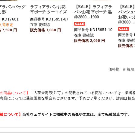
アラバンバッグ
ラフィアラバンお花
【SALE】ラフィアラ
【SAL
し形
平ポーチ ターコイズ
バンお花 平ポーチ 黒
バンシュ
@2800→1900
お花いっ
KD17601
商品番号 KD15951-87
@3000→
入荷未定
在庫 要確認
商品番号 KD15951-10
格
7,590
円
販売価格
3,080
円
商品番号 K
在庫 要確認
在庫 要確
販売価格
2,090
円
販売価格
価格順
新着順
の商品について】
「入荷未定/受注可」の記載されている商品については、業者様のみ
商品によっては受注困難な場合もございます。予めご了承ください。詳細は担
載について】
当社ウェブサイトに掲載中の画像や文章は、全て転載禁止です。