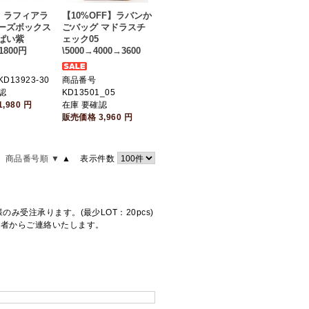
E】ラフィアラ
【10%OFF】ラバンか
ーズボックス
ごバッグ マドラスチ
ぱい紫
ェック05
1800円
\5000→4000→3600
D13923-30
商品番号
認
KD13501_05
1,980
円
在庫 要確認
販売価格
3,960
円
商品番号順 ▼
▲
表示件数
受注承ります。(最少LOT：20pcs)
当者からご連絡いたします。