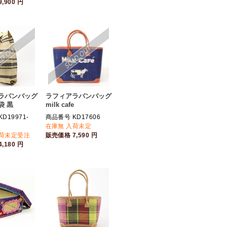
9,900
円
ラバンバッグ
ラフィアラバンバッグ
袋 黒
milk cafe
D19971-
商品番号 KD17606
在庫無 入荷未定
入荷未定受注
販売価格
7,590
円
4,180
円