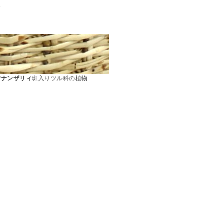
ス
マナンザリィ
班入りツル科の植物