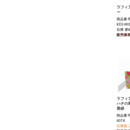
ラフィ
ー
商品番
KD248
在庫 要
販売価
ラフィ
ハチの巣
黄緑
商品番号 
4076
在庫無 