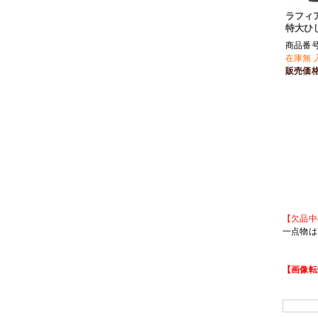
ラフィ
特大ひ
商品番号 
在庫無 
販売価
【欠品中
一点物は
【画像転