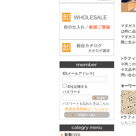
マダガス
は特に品
マダガス
限に生
>ラフ
※尚この
※欠品中
ID(メールアドレス)
問い合わ
キーワー
IDを記憶する
パスワード
パスワードを忘れた方はこちら
新規会員登録はこちらから
#ラフィ
したこだ
新着(535)