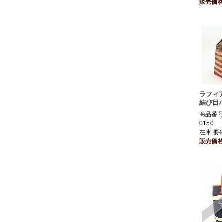
販売価
ラフィ
結び目
商品番号 
0150
在庫 要
販売価