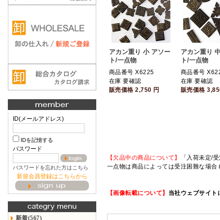
アカン重り 小 アソー
アカン重り 中
ト/一点物
ト/一点物
商品番号 X6225
商品番号 X62
在庫 要確認
在庫 要確認
販売価格
2,750
円
販売価格
3,8
ID(メールアドレス)
IDを記憶する
パスワード
【欠品中の商品について】
「入荷未定/受
一点物は商品によっては受注困難な場合
パスワードを忘れた方はこちら
新規会員登録はこちらから
【画像転載について】
当社ウェブサイト
新着(567)