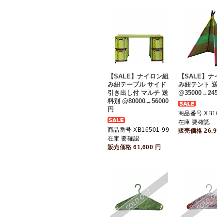
【SALE】ナイロン組
【SALE】
み紐テーブル サイド
み紐テント 
引き出し付 マルチ 送
@35000→24
料別 @80000→56000
円
商品番号 XB1
在庫 要確認
商品番号 XB16501-99
販売価格
26,
在庫 要確認
販売価格
61,600
円