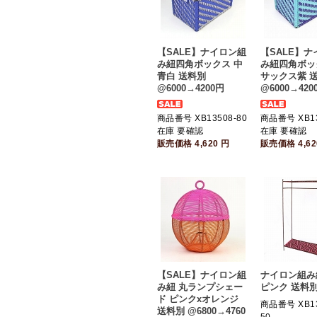
【SALE】ナイロン組
【SALE】
み紐四角ボックス 中
み紐四角ボッ
青白 送料別
サックス紫 
@6000→4200円
@6000→420
商品番号 XB13508-80
商品番号 XB13
在庫 要確認
在庫 要確認
販売価格
4,620
円
販売価格
4,6
【SALE】ナイロン組
ナイロン組み紐
み紐 丸ランプシェー
ピンク 送料別
ド ピンクxオレンジ
商品番号 XB13
送料別 @6800→4760