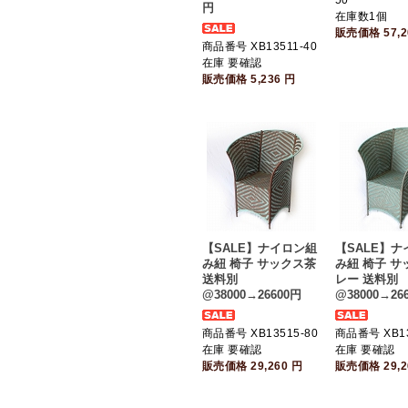
50
円
在庫数1個
販売価格
57,
商品番号 XB13511-40
在庫 要確認
販売価格
5,236
円
【SALE】ナイロン組
【SALE】
み紐 椅子 サックス茶
み紐 椅子 サ
送料別
レー 送料別
@38000→26600円
@38000→26
商品番号 XB13515-80
商品番号 XB13
在庫 要確認
在庫 要確認
販売価格
29,260
円
販売価格
29,