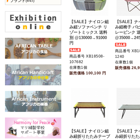
ブランド(645)
【SALE】ナイロン組
【SALE】
み紐ソファベンチ リ
み紐椅子 パピ
ゾートミックス 送料
レーピンク 
別 @130000→91000
@35000→24
円
商品番号 XB18
商品番号 XB18508-
1240
107682
在庫数1個
在庫数1個
販売価格
26,
販売価格
100,100
円
【SALE】ナイロン組
【SALE】
み紐折りたたみテーブ
み紐折りたた