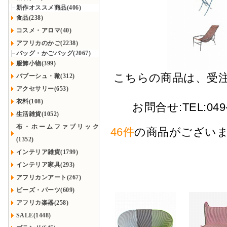
新作オススメ商品(406)
食品(238)
コスメ・アロマ(40)
アフリカのかご(2238)
バッグ・かごバッグ(2067)
服飾小物(399)
こちらの商品は、受
バブーシュ・靴(312)
アクセサリー(653)
衣料(108)
お問合せ:TEL:049-2
生活雑貨(1052)
布・ホームファブリック
46件
の商品がござい
(1352)
インテリア雑貨(1799)
インテリア家具(293)
アフリカンアート(267)
ビーズ・パーツ(609)
アフリカ楽器(258)
SALE(1448)