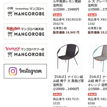
ル中焦茶レモン黄緑
ル 大 グレー
送料別
送料別
@22000→15400円
@25000→17
商品番号 XB18502B-
商品番号 XB18
256276
1282
在庫数1個
在庫数1個
販売価格
16,940
円
販売価格
19,
【SALE】ナイロン組
【SALE】
み紐 椅子 大 黒焦げ茶
み紐 椅子 小
送料別
オレンジ 送
@20000→14000円
@15000→10
商品番号 XB17515-
商品番号 XB13
1025
8268