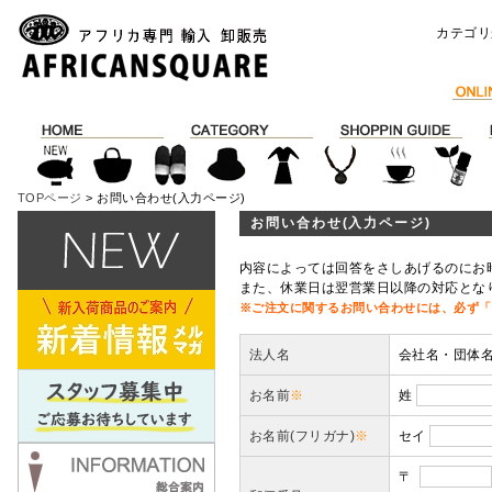
カテゴリ
TOPページ
> お問い合わせ(入力ページ)
お問い合わせ(入力ページ)
内容によっては回答をさしあげるのにお
また、休業日は翌営業日以降の対応とな
※ご注文に関するお問い合わせには、必ず「
法人名
会社名・団体
お名前
※
姓
お名前(フリガナ)
※
セイ
〒