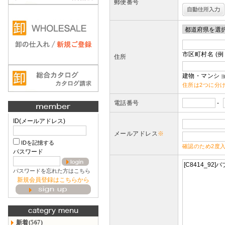
郵便番号
市区町村名 (例
住所
建物・マンショ
住所は2つに分
電話番号
-
ID(メールアドレス)
メールアドレス
※
IDを記憶する
確認のため2度
パスワード
パスワードを忘れた方はこちら
新規会員登録はこちらから
新着(567)