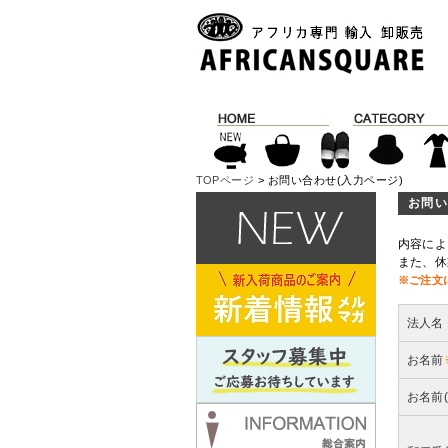
TOPページ
> お問い合わせ(入力ページ)
お問い
内容によ
また、休
※ご注文
法人名
お名前
お名前