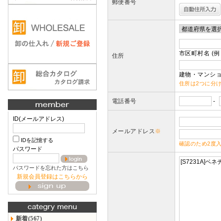
郵便番号
市区町村名 (例
住所
建物・マンショ
住所は2つに分
電話番号
-
ID(メールアドレス)
メールアドレス
※
IDを記憶する
確認のため2度
パスワード
パスワードを忘れた方はこちら
新規会員登録はこちらから
新着(567)