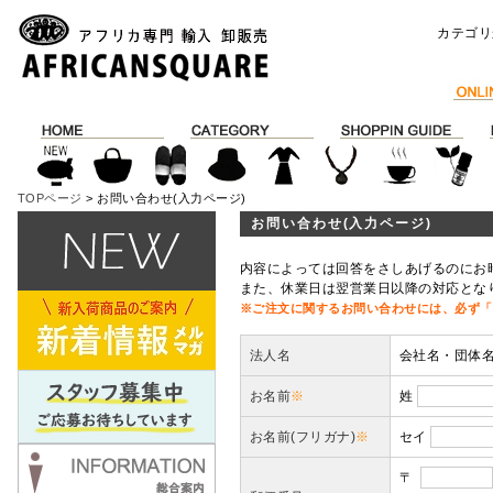
カテゴリ
TOPページ
> お問い合わせ(入力ページ)
お問い合わせ(入力ページ)
内容によっては回答をさしあげるのにお
また、休業日は翌営業日以降の対応とな
※ご注文に関するお問い合わせには、必ず「
法人名
会社名・団体
お名前
※
姓
お名前(フリガナ)
※
セイ
〒