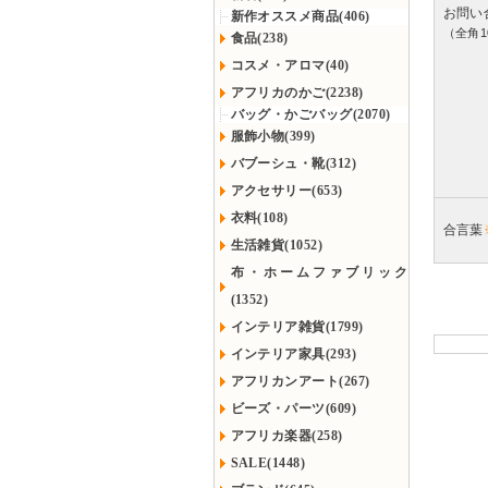
お問い
新作オススメ商品(406)
（全角1
食品(238)
コスメ・アロマ(40)
アフリカのかご(2238)
バッグ・かごバッグ(2070)
服飾小物(399)
バブーシュ・靴(312)
アクセサリー(653)
衣料(108)
合言葉
生活雑貨(1052)
布・ホームファブリック
(1352)
インテリア雑貨(1799)
インテリア家具(293)
アフリカンアート(267)
ビーズ・パーツ(609)
アフリカ楽器(258)
SALE(1448)