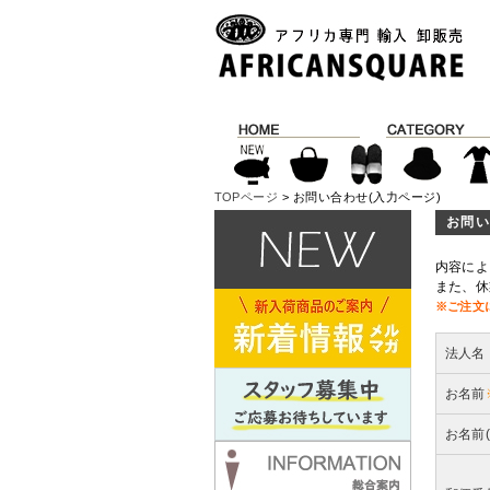
TOPページ
> お問い合わせ(入力ページ)
お問い
内容によ
また、休
※ご注文
法人名
お名前
お名前