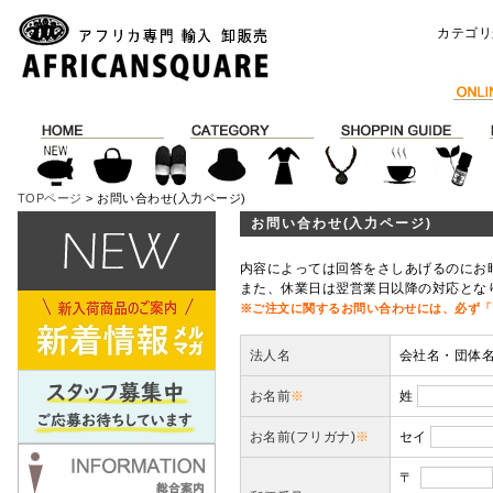
カテゴリ
TOPページ
> お問い合わせ(入力ページ)
お問い合わせ(入力ページ)
内容によっては回答をさしあげるのにお
また、休業日は翌営業日以降の対応とな
※ご注文に関するお問い合わせには、必ず「
法人名
会社名・団体
お名前
※
姓
お名前(フリガナ)
※
セイ
〒