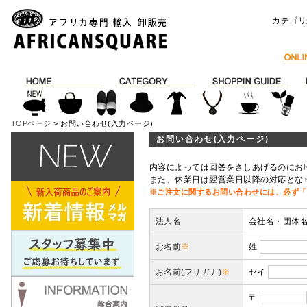
カテゴリ
TOPページ
> お問い合わせ(入力ページ)
お問い合わせ(入力ページ)
内容によっては回答をさしあげるのにお
また、休業日は翌営業日以降の対応とな
※ご注文に関するお問い合わせには、必ず「
法人名
会社名・団体
お名前
※
姓
お名前(フリガナ)
※
セイ
〒