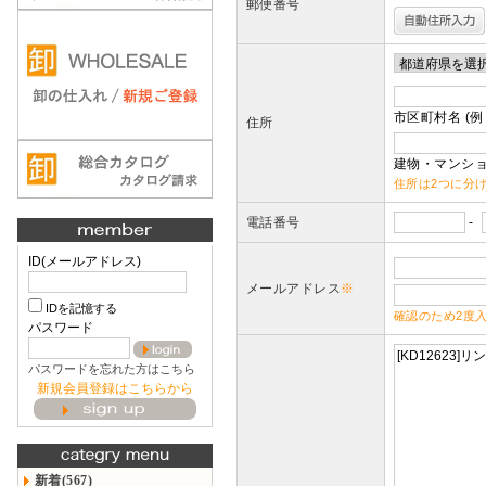
郵便番号
市区町村名 (例
住所
建物・マンショ
住所は2つに分
電話番号
-
ID(メールアドレス)
メールアドレス
※
IDを記憶する
確認のため2度
パスワード
パスワードを忘れた方はこちら
新規会員登録はこちらから
新着(567)