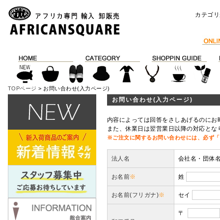
カテゴリ
TOPページ
> お問い合わせ(入力ページ)
お問い合わせ(入力ページ)
内容によっては回答をさしあげるのにお
また、休業日は翌営業日以降の対応とな
※ご注文に関するお問い合わせには、必ず「
法人名
会社名・団体
お名前
※
姓
お名前(フリガナ)
※
セイ
〒