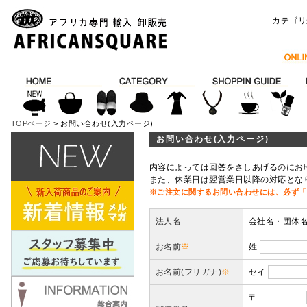
カテゴリ
TOPページ
> お問い合わせ(入力ページ)
お問い合わせ(入力ページ)
内容によっては回答をさしあげるのにお
また、休業日は翌営業日以降の対応とな
※ご注文に関するお問い合わせには、必ず「
法人名
会社名・団体
お名前
※
姓
お名前(フリガナ)
※
セイ
〒