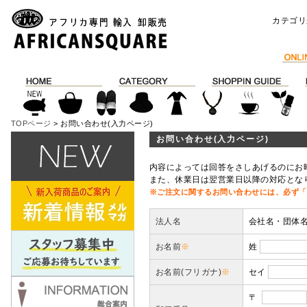
カテゴリ
TOPページ
> お問い合わせ(入力ページ)
お問い合わせ(入力ページ)
内容によっては回答をさしあげるのにお
また、休業日は翌営業日以降の対応とな
※ご注文に関するお問い合わせには、必ず「
法人名
会社名・団体
お名前
※
姓
お名前(フリガナ)
※
セイ
〒