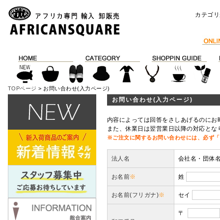
カテゴリ
TOPページ
> お問い合わせ(入力ページ)
お問い合わせ(入力ページ)
内容によっては回答をさしあげるのにお
また、休業日は翌営業日以降の対応とな
※ご注文に関するお問い合わせには、必ず「
法人名
会社名・団体
お名前
※
姓
お名前(フリガナ)
※
セイ
〒