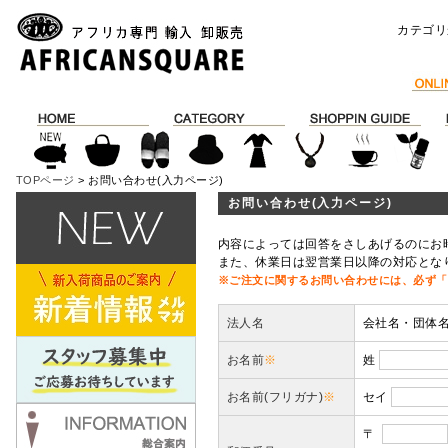
カテゴリ
TOPページ
> お問い合わせ(入力ページ)
お問い合わせ(入力ページ)
内容によっては回答をさしあげるのにお
また、休業日は翌営業日以降の対応とな
※ご注文に関するお問い合わせには、必ず「
法人名
会社名・団体
お名前
※
姓
お名前(フリガナ)
※
セイ
〒