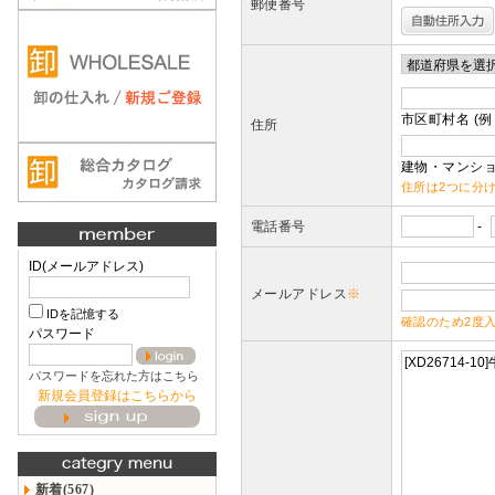
郵便番号
市区町村名 (例
住所
建物・マンショ
住所は2つに分
電話番号
-
ID(メールアドレス)
メールアドレス
※
IDを記憶する
確認のため2度
パスワード
パスワードを忘れた方はこちら
新規会員登録はこちらから
新着(567)