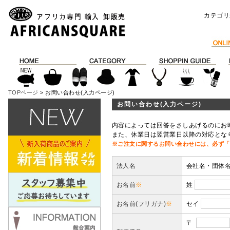
カテゴリ
TOPページ
> お問い合わせ(入力ページ)
お問い合わせ(入力ページ)
内容によっては回答をさしあげるのにお
また、休業日は翌営業日以降の対応とな
※ご注文に関するお問い合わせには、必ず「
法人名
会社名・団体
お名前
※
姓
お名前(フリガナ)
※
セイ
〒