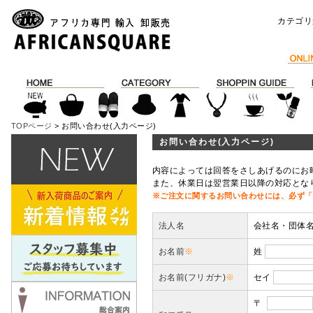
カテゴリ
TOPページ
> お問い合わせ(入力ページ)
お問い合わせ(入力ページ)
内容によっては回答をさしあげるのにお
また、休業日は翌営業日以降の対応とな
※ご注文に関するお問い合わせには、必ず「
法人名
会社名・団体
お名前
※
姓
お名前(フリガナ)
※
セイ
〒