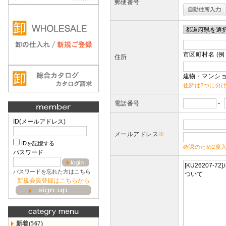
郵便番号
市区町村名 (例
住所
建物・マンショ
住所は2つに分
電話番号
-
ID(メールアドレス)
メールアドレス
※
IDを記憶する
確認のため2度
パスワード
パスワードを忘れた方はこちら
新規会員登録はこちらから
新着(567)