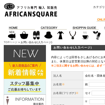
カテゴリ
TOPページ
> お問い合わせ(入力ページ)
お問い合わせ(入力ページ)
内容によっては回答をさしあげるのにお
また、休業日は翌営業日以降の対応とな
※ご注文に関するお問い合わせには、必ず「
法人名
会社名・団体
お名前
※
姓
お名前(フリガナ)
※
セイ
〒