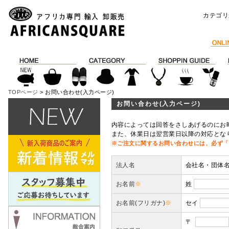
カテゴリ
TOPページ
> お問い合わせ(入力ページ)
お問い合わせ(入力ページ)
内容によっては回答をさしあげるのにお
また、休業日は翌営業日以降の対応とな
※ご注文に関するお問い合わせには、必ず「
法人名
会社名・団体
お名前
※
姓
お名前(フリガナ)
※
セイ
〒