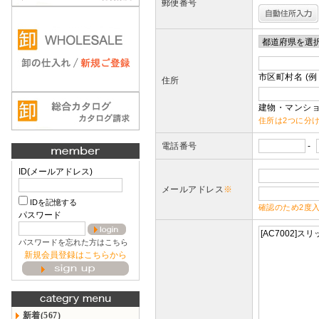
郵便番号
市区町村名 (例
住所
建物・マンショ
住所は2つに分
電話番号
-
ID(メールアドレス)
メールアドレス
※
IDを記憶する
確認のため2度
パスワード
パスワードを忘れた方はこちら
新規会員登録はこちらから
新着(567)