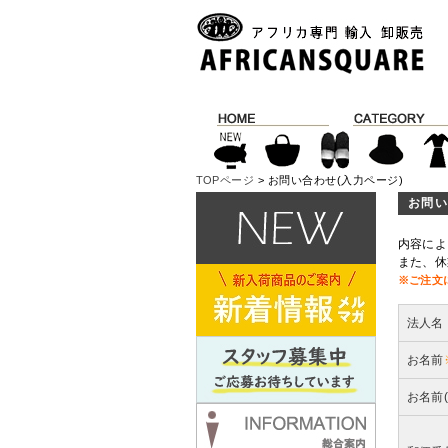
TOPページ
> お問い合わせ(入力ページ)
お問い
内容によ
また、休
※ご注文
法人名
お名前
お名前