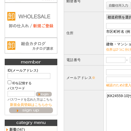
郵便番号
市区町村名 (例
住所
建物・マンショ
住所は2つに分
電話番号
-
ID(メールアドレス)
メールアドレス
※
IDを記憶する
確認のため2度
パスワード
パスワードを忘れた方はこちら
新規会員登録はこちらから
新着(567)