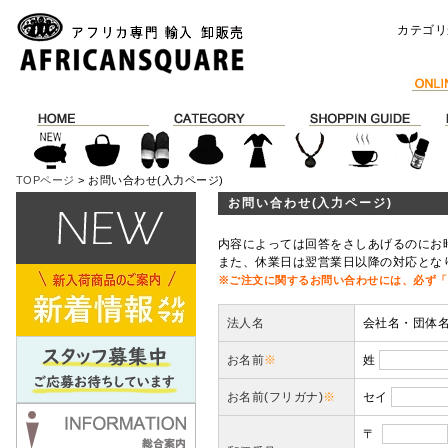
カテゴリ
TOPページ
> お問い合わせ(入力ページ)
お問い合わせ(入力ページ)
内容によっては回答をさしあげるのにお
また、休業日は翌営業日以降の対応とな
※ご注文に関するお問い合わせには、必ず「
法人名
会社名・団体
お名前
※
姓
お名前(フリガナ)
※
セイ
〒