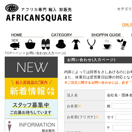
カテゴリ
TOPページ
> お問い合わせ(入力ページ)
お問い合わせ(入力ページ)
内容によっては回答をさしあげるのにお
また、休業日は翌営業日以降の対応とな
※ご注文に関するお問い合わせには、必ず「
法人名
会社名・団体
お名前
※
姓
お名前(フリガナ)
※
セイ
〒