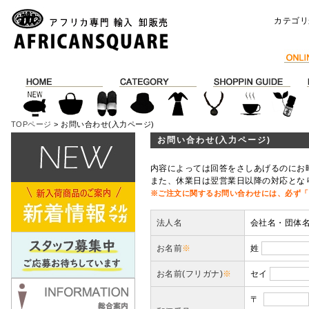
カテゴリ
TOPページ
> お問い合わせ(入力ページ)
お問い合わせ(入力ページ)
内容によっては回答をさしあげるのにお
また、休業日は翌営業日以降の対応とな
※ご注文に関するお問い合わせには、必ず「
法人名
会社名・団体
お名前
※
姓
お名前(フリガナ)
※
セイ
〒