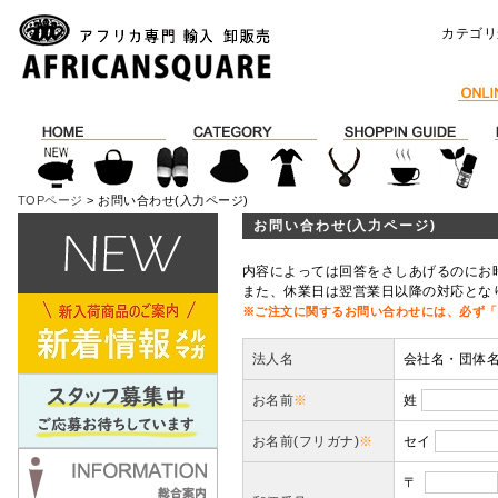
カテゴリ
TOPページ
> お問い合わせ(入力ページ)
お問い合わせ(入力ページ)
内容によっては回答をさしあげるのにお
また、休業日は翌営業日以降の対応とな
※ご注文に関するお問い合わせには、必ず「
法人名
会社名・団体
お名前
※
姓
お名前(フリガナ)
※
セイ
〒