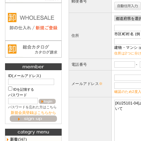
郵便番号
市区町村名 (例
住所
建物・マンショ
住所は2つに分
電話番号
-
ID(メールアドレス)
メールアドレス
※
IDを記憶する
確認のため2度
パスワード
パスワードを忘れた方はこちら
新規会員登録はこちらから
新着(567)