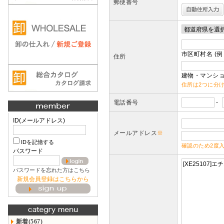
郵便番号
市区町村名 (例
住所
建物・マンショ
住所は2つに分
電話番号
-
ID(メールアドレス)
メールアドレス
※
IDを記憶する
確認のため2度
パスワード
パスワードを忘れた方はこちら
新規会員登録はこちらから
新着(567)