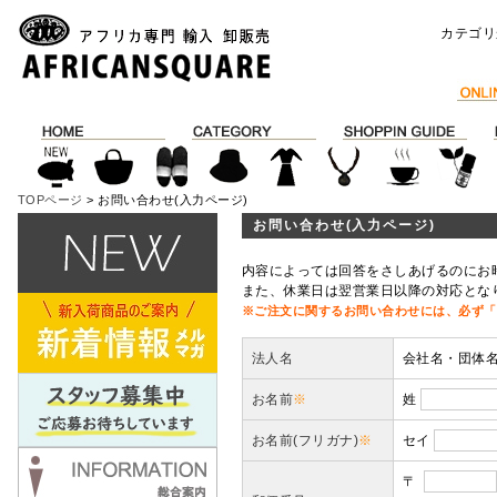
カテゴリ
TOPページ
> お問い合わせ(入力ページ)
お問い合わせ(入力ページ)
内容によっては回答をさしあげるのにお
また、休業日は翌営業日以降の対応とな
※ご注文に関するお問い合わせには、必ず「
法人名
会社名・団体
お名前
※
姓
お名前(フリガナ)
※
セイ
〒