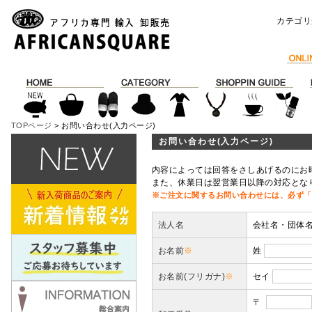
カテゴリ
TOPページ
> お問い合わせ(入力ページ)
お問い合わせ(入力ページ)
内容によっては回答をさしあげるのにお
また、休業日は翌営業日以降の対応とな
※ご注文に関するお問い合わせには、必ず「
法人名
会社名・団体
お名前
※
姓
お名前(フリガナ)
※
セイ
〒