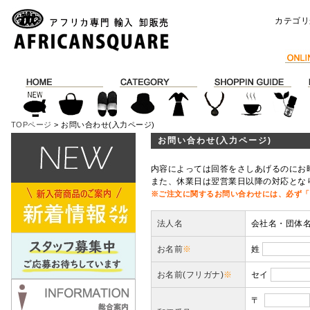
カテゴリ
TOPページ
> お問い合わせ(入力ページ)
お問い合わせ(入力ページ)
内容によっては回答をさしあげるのにお
また、休業日は翌営業日以降の対応とな
※ご注文に関するお問い合わせには、必ず「
法人名
会社名・団体
お名前
※
姓
お名前(フリガナ)
※
セイ
〒