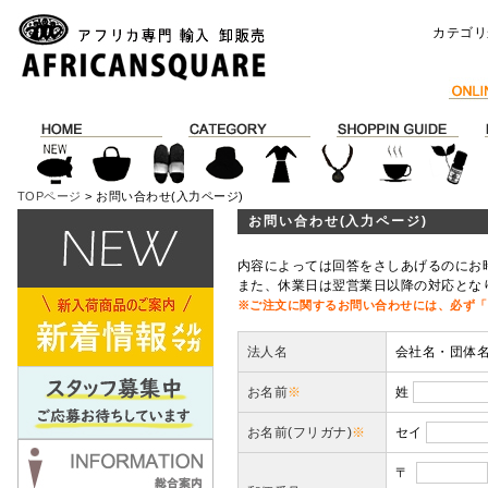
カテゴリ
TOPページ
> お問い合わせ(入力ページ)
お問い合わせ(入力ページ)
内容によっては回答をさしあげるのにお
また、休業日は翌営業日以降の対応とな
※ご注文に関するお問い合わせには、必ず「
法人名
会社名・団体
お名前
※
姓
お名前(フリガナ)
※
セイ
〒