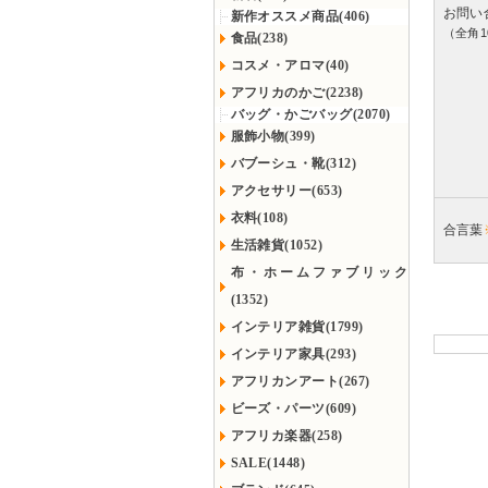
お問い
新作オススメ商品(406)
（全角1
食品(238)
コスメ・アロマ(40)
アフリカのかご(2238)
バッグ・かごバッグ(2070)
服飾小物(399)
バブーシュ・靴(312)
アクセサリー(653)
衣料(108)
合言葉
生活雑貨(1052)
布・ホームファブリック
(1352)
インテリア雑貨(1799)
インテリア家具(293)
アフリカンアート(267)
ビーズ・パーツ(609)
アフリカ楽器(258)
SALE(1448)