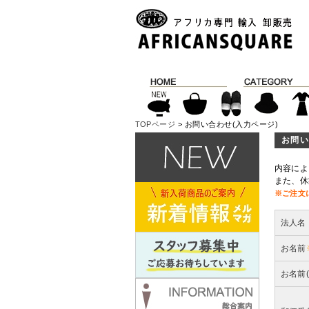
TOPページ
> お問い合わせ(入力ページ)
お問い
内容によ
また、休
※ご注文
法人名
お名前
お名前