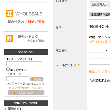
郵便番号
市区町村名 (例
住所
建物・マンショ
住所は2つに分
電話番号
-
ID(メールアドレス)
メールアドレス
※
IDを記憶する
確認のため2度
パスワード
パスワードを忘れた方はこちら
新規会員登録はこちらから
新着(567)