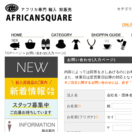
カテゴリ
TOPページ
> お問い合わせ(入力ページ)
お問い合わせ(入力ページ)
内容によっては回答をさしあげるのにお
また、休業日は翌営業日以降の対応とな
※ご注文に関するお問い合わせには、必ず「
法人名
会社名・団体
お名前
※
姓
お名前(フリガナ)
※
セイ
〒