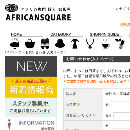
カテゴリ
TOPページ
> お問い合わせ(入力ページ)
お問い合わせ(入力ページ)
内容によっては回答をさしあげるのにお
また、休業日は翌営業日以降の対応とな
※ご注文に関するお問い合わせには、必ず「
法人名
会社名・団体
お名前
※
姓
お名前(フリガナ)
※
セイ
〒