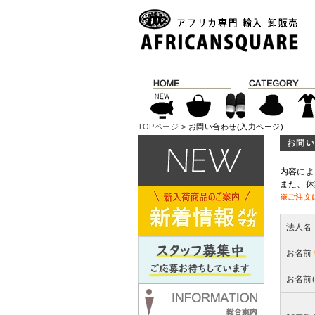
TOPページ
> お問い合わせ(入力ページ)
お問い
内容によ
また、休
※ご注文
法人名
お名前
お名前