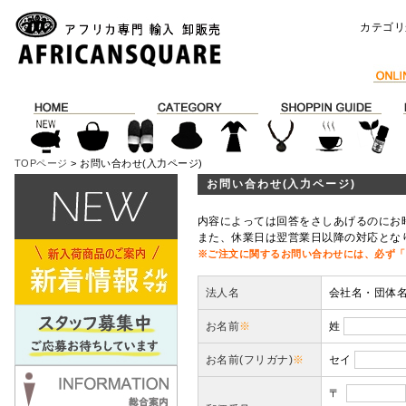
カテゴリ
TOPページ
> お問い合わせ(入力ページ)
お問い合わせ(入力ページ)
内容によっては回答をさしあげるのにお
また、休業日は翌営業日以降の対応とな
※ご注文に関するお問い合わせには、必ず「
法人名
会社名・団体
お名前
※
姓
お名前(フリガナ)
※
セイ
〒