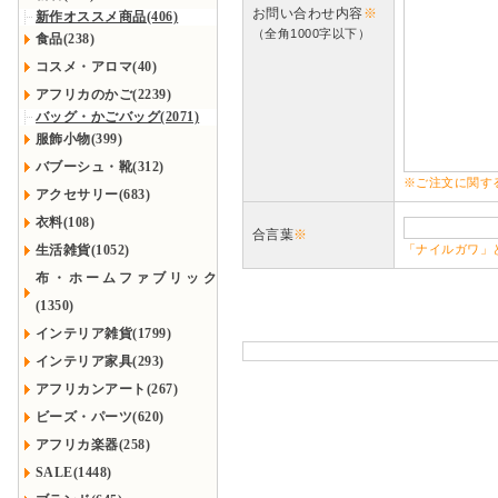
お問い合わせ内容
※
新作オススメ商品(406)
（全角1000字以下）
食品(238)
コスメ・アロマ(40)
アフリカのかご(2239)
バッグ・かごバッグ(2071)
服飾小物(399)
バブーシュ・靴(312)
※ご注文に関す
アクセサリー(683)
衣料(108)
合言葉
※
生活雑貨(1052)
「ナイルガワ」
布・ホームファブリック
(1350)
インテリア雑貨(1799)
インテリア家具(293)
アフリカンアート(267)
ビーズ・パーツ(620)
アフリカ楽器(258)
SALE(1448)