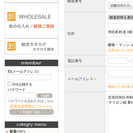
郵便番号
市区町村名 (例
住所
建物・マンショ
住所は2つに分
電話番号
-
ID(メールアドレス)
メールアドレス
※
IDを記憶する
確認のため2度
パスワード
パスワードを忘れた方はこちら
新規会員登録はこちらから
新着(567)