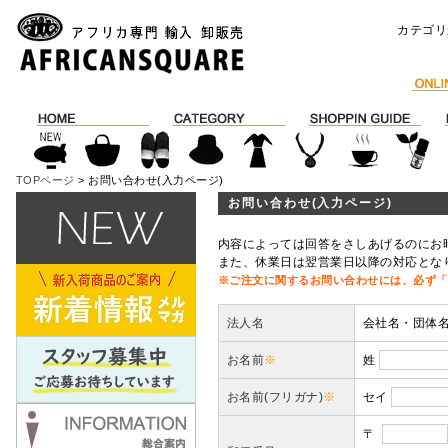
カテゴリ
TOPページ
> お問い合わせ(入力ページ)
お問い合わせ(入力ページ)
内容によっては回答をさしあげるのにお
また、休業日は翌営業日以降の対応とな
※ご注文に関するお問い合わせには、必ず「
法人名
会社名・団体
お名前
※
姓
お名前(フリガナ)
※
セイ
〒