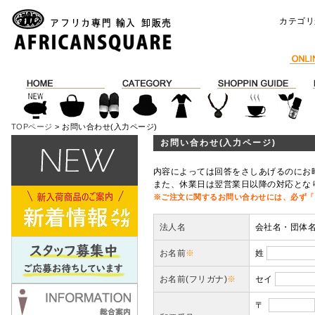
カテゴリ
TOPページ
> お問い合わせ(入力ページ)
お問い合わせ(入力ページ)
内容によっては回答をさしあげるのにお
また、休業日は翌営業日以降の対応とな
※ご注文に関するお問い合わせには、必ず「
法人名
会社名・団体
お名前
※
姓
お名前(フリガナ)
※
セイ
〒