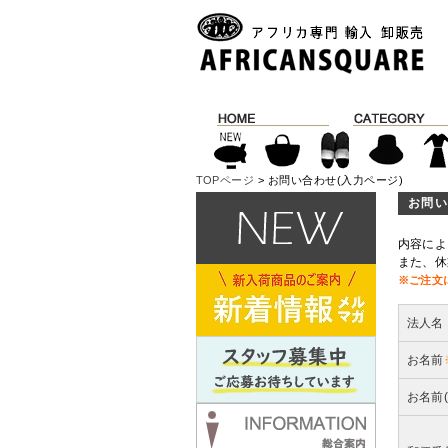
TOPページ
> お問い合わせ(入力ページ)
お問い
内容によ
また、休
※ご注文
法人名
お名前
お名前