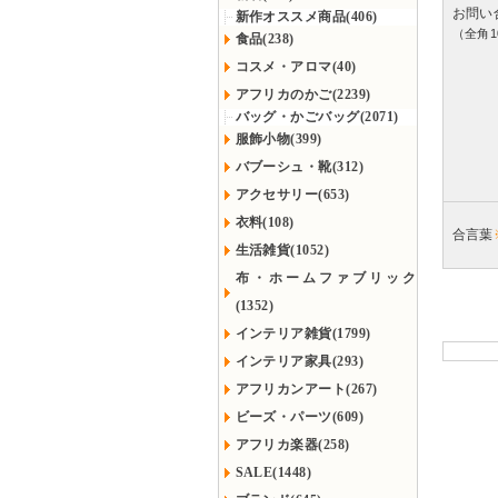
お問い
新作オススメ商品(406)
（全角1
食品(238)
コスメ・アロマ(40)
アフリカのかご(2239)
バッグ・かごバッグ(2071)
服飾小物(399)
バブーシュ・靴(312)
アクセサリー(653)
衣料(108)
合言葉
生活雑貨(1052)
布・ホームファブリック
(1352)
インテリア雑貨(1799)
インテリア家具(293)
アフリカンアート(267)
ビーズ・パーツ(609)
アフリカ楽器(258)
SALE(1448)