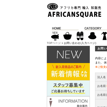
TOPページ
> お問い合わせ(入力ページ)
お問い
内容によ
また、休
※ご注文
法人名
お名前
お名前