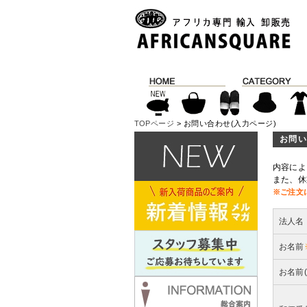
TOPページ
> お問い合わせ(入力ページ)
お問い
内容によ
また、休
※ご注文
法人名
お名前
お名前