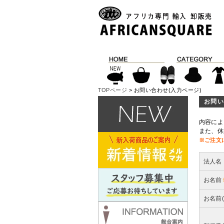
TOPページ
> お問い合わせ(入力ページ)
お問い
内容によ
また、休
※ご注文
法人名
お名前
お名前