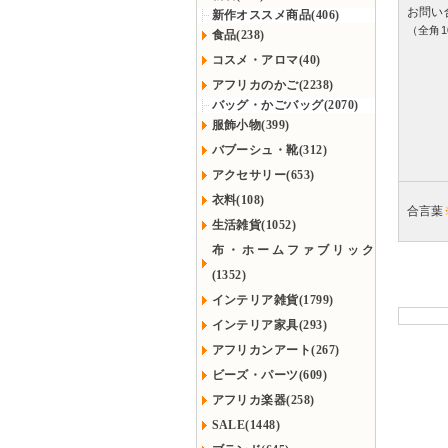
お問い
新作オススメ商品(406)
（全角1
食品(238)
コスメ・アロマ(40)
アフリカのかご(2238)
バッグ・かごバッグ(2070)
服飾小物(399)
バブーシュ・靴(312)
アクセサリー(653)
衣料(108)
合言葉
生活雑貨(1052)
布・ホームファブリック
(1352)
インテリア雑貨(1799)
インテリア家具(293)
アフリカンアート(267)
ビーズ・パーツ(609)
アフリカ楽器(258)
SALE(1448)